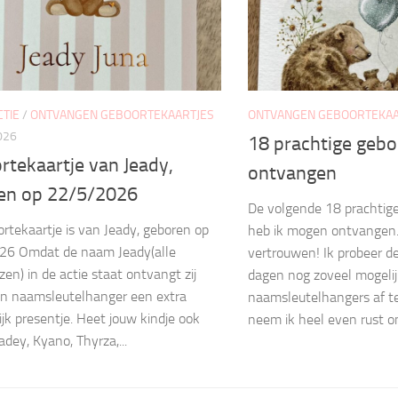
TIE
/
ONTVANGEN GEBOORTEKAARTJES
ONTVANGEN GEBOORTEKAA
026
18 prachtige gebo
rtekaartje van Jeady,
ontvangen
en op 22/5/2026
De volgende 18 prachtige
ortekaartje is van Jeady, geboren op
heb ik mogen ontvangen. 
26 Omdat de naam Jeady(alle
vertrouwen! Ik probeer d
jzen) in de actie staat ontvangt zij
dagen nog zoveel mogelij
n naamsleutelhanger een extra
naamsleutelhangers af t
ijk presentje. Heet jouw kindje ook
neem ik heel even rust om
adey, Kyano, Thyrza,...