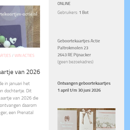
ONLINE
Gebruikers:
1 Bot
Geboortekaartjes Actie
Paltrokmolen 23
2643 RE Pijnacker
RTJES
/
WIN ACTIES
(geen bezoekadres)
artje van 2026
Ontvangen geboortekaartjes
e in januari het
1 april t/m 30 juni 2026
n dochtertje. Dit
aartje van 2026 die
 ontvangen daarom
ger, een Prenatal