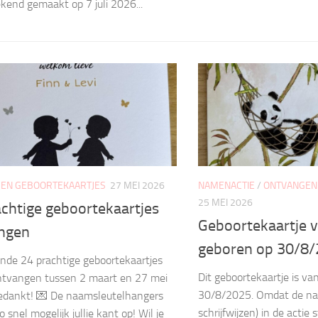
kend gemaakt op 7 juli 2026...
EN GEBOORTEKAARTJES
27 MEI 2026
NAMENACTIE
/
ONTVANGEN
25 MEI 2026
achtige geboortekaartjes
Geboortekaartje v
ngen
geboren op 30/8
nde 24 prachtige geboortekaartjes
Dit geboortekaartje is va
ntvangen tussen 2 maart en 27 mei
30/8/2025. Omdat de naa
edankt! 💌 De naamsleutelhangers
schrijfwijzen) in de actie 
snel mogelijk jullie kant op! Wil je