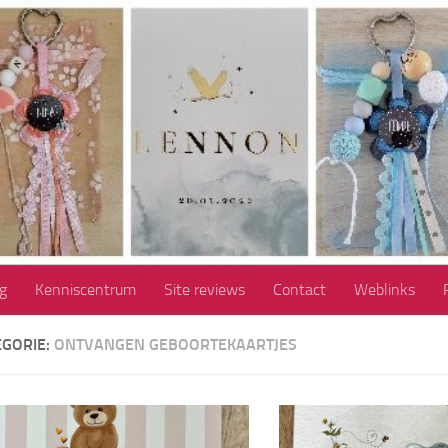
g
Kenniscentrum
Site reviews
Contact
Weblinks
EGORIE:
ONTVANGEN GEBOORTEKAARTJES