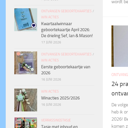
wordt be
ONTVANGEN GEBOORTEKAARTJES
/
WIN ACTIES
Kwartaalwinnaar
geboortekaartje April 2026:
De drieling Sef, Ian & Mason!
17 JUNI 2026
ONTVANGEN GEBOORTEKAARTJES
/
WIN ACTIES
Eerste geboortekaartje van
2026
ONTVANG
16 JUNI 2026
24 pr
WIN ACTIES
ontva
Winacties 2025/2026
De volge
16 JUNI 2026
heb ik o
2026! B
VERRASSINGSTASJE
komen zo 
Tasje met inhoud en