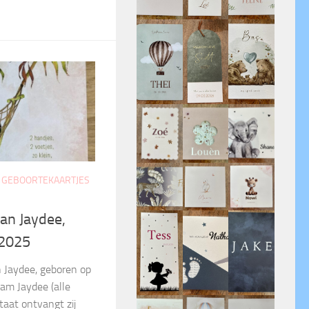
 GEBOORTEKAARTJES
an Jaydee,
/2025
n Jaydee, geboren op
m Jaydee (alle
staat ontvangt zij