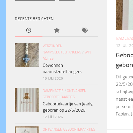
RECENTE BERICHTEN
NAMENAC
12 JULI 2
VERZONDEN
NAAMSLEUTELHANGERS
/
WIN
Geboo
ACTIES
gebor
Gewonnen
naamsleutelhangers
Dit gebo
15 JULI 2026
22/5/20
NAMENACTIE
/
ONTVANGEN
schrijfwi
GEBOORTEKAARTJES
naast ee
Geboortekaartje van Jeady,
persoonl
geboren op 22/5/2026
Fabian, J
12 JULI 2026
ONTVANGEN GEBOORTEKAARTJES