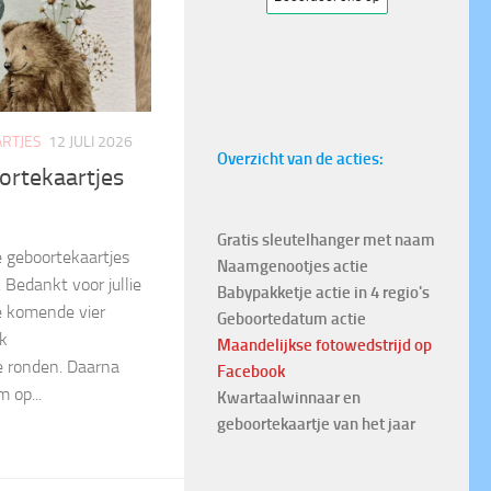
RTJES
12 JULI 2026
Overzicht van de acties:
ortekaartjes
Gratis sleutelhanger met naam
 geboortekaartjes
Naamgenootjes actie
Bedankt voor jullie
Babypakketje actie in 4 regio's
e komende vier
Geboortedatum actie
k
Maandelijkse fotowedstrijd
op
e ronden. Daarna
Facebook
 op...
Kwartaalwinnaar en
geboortekaartje van het jaar