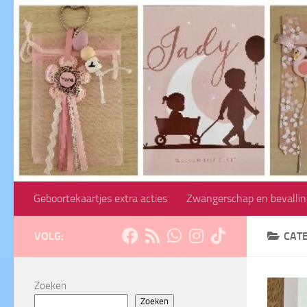
Doorgaan naar inhoud
Geboortekaartjes extra acties
Zwangerschap en bevallin
VOLG:
CAT
Zoeken
Zoeken