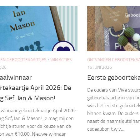
EN GEBOORTEKAARTJES
/
WIN ACTIES
ONTVANGEN GEBOORTEKAA
2026
16 JUNI 2026
aalwinnaar
Eerste geboorteka
tekaartje April 2026: De
De ouders van Vive stuurd
ng Sef, Ian & Mason!
geboortekaartje in van hu
was het eerste geboortek
winnaar geboortekaartje April 2026:
binnen kwam. De ouders
ing Sef, Ian & Mason! Je mag mij een
naast de naamsleutelhan
richtje sturen voor de keuze van de
cadeaubon t.w.v....
on van €10,00. Nieuwe winnaar