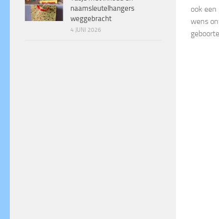
naamsleutelhangers
ook een 
weggebracht
wens ont
4 JUNI 2026
geboortek