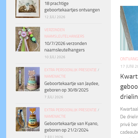
18 prachtige
geboortekaartjes ontvangen
12 JULI 2026
VERZONDEN
NAAMSLEUTELHANGERS
10/7/2026 verzonden
naamsleutelhangers
10 JULI 2026
ONTVANG
17 JUNI 
EXTRA PERSOONLIJK PRESENTJE
/
Kwart
NAMENACTIE
Geboortekaartje van Jaydee,
geboor
geboren op 30/8/2025
drieli
7 JULI 2026
Kwartaal
EXTRA PERSOONLIJK PRESENTJE
/
De driel
NAMENACTIE
Geboortekaartje van Kyano,
privé be
geboren op 21/2/2024
cadeaub
7 JULI 2026