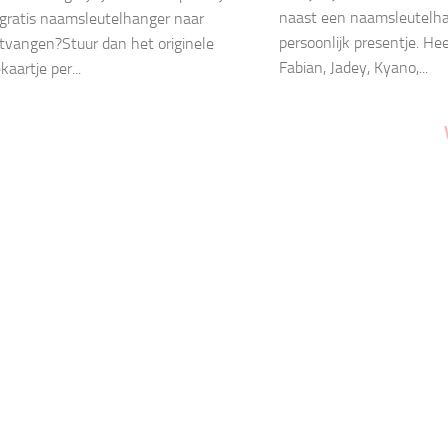
naast een naamsleutelha
gratis naamsleutelhanger naar
persoonlijk presentje. He
vangen?Stuur dan het originele
Fabian, Jadey, Kyano,...
aartje per...