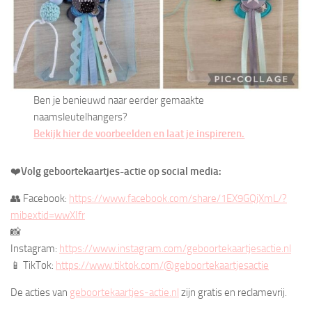
Ben je benieuwd naar eerder gemaakte
naamsleutelhangers?
Bekijk hier de voorbeelden en laat je inspireren.
❤️
Volg geboortekaartjes-actie op social media:
👥 Facebook:
https://www.facebook.com/share/1EX9GQjXmL/?
mibextid=wwXIfr
📸
Instagram:
https://www.instagram.com/geboortekaartjesactie.nl
📱 TikTok:
https://www.tiktok.com/@geboortekaartjesactie
De acties van
geboortekaartjes-actie.nl
zijn gratis en reclamevrij.