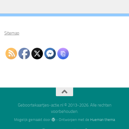
Sitemap
Geboortekaartjes-actie.nl © 2013-2026. Alle rechten
voorbehouden.
Mogelijk gemaakt door
- Ontworpen met de
Hueman thema