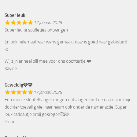
Geweldig
23 januari 2026
Onze kinderen hebben allebei een prachtige sleutelhanger
ontvangen met hun naam, ontzettend blij mee! Wat een leuke actie
Jolanda, wat ben jij een lief mens! 💜
Linda
Mooie bloemsleutelhangers!
17 januari 2026
Wat een mooie en lieve actie! Onze meiden hebben eindelijk een
sleutelhanger met hun naam erop waar ze heel blij mee zijn. De
sleutelhangers zijn erg mooi gemaakt en zien er keurig uit!
Helemaal naar wens
Rianne
Super leuk