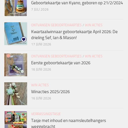
Geboortekaartje van Kyano, geboren op 21/2/2024
7 JULI 2026
ONTVANGEN GEBOORTEKAARTJES
/
WIN ACTIES
Kwartaalwinnaar geboortekaartje April 2026: De
drieling Sef, Ian & Mason!
17 JUNI 2026
ONTVANGEN GEBOORTEKAARTJES
/
WIN ACTIES
Eerste geboortekaartje van 2026
16 JUNI 2026
WIN ACTIES
Winacties 2025/2026
16 JUNI 2026
VERRASSINGSTASJE
Tasje met inhoud en naamsleutelhangers
weggebracht