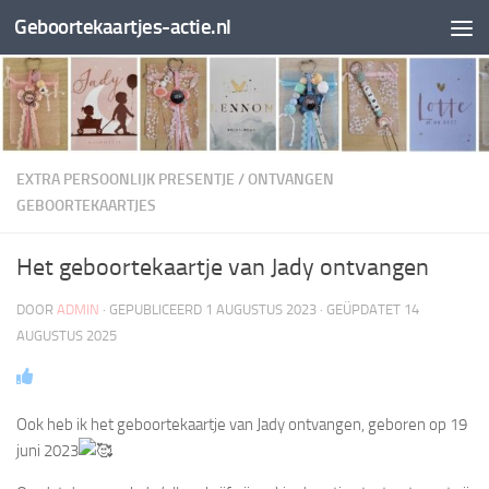
Geboortekaartjes-actie.nl
Doorgaan naar inhoud
EXTRA PERSOONLIJK PRESENTJE
/
ONTVANGEN
GEBOORTEKAARTJES
Het geboortekaartje van Jady ontvangen
DOOR
ADMIN
· GEPUBLICEERD
1 AUGUSTUS 2023
· GEÜPDATET
14
AUGUSTUS 2025
Ook heb ik het geboortekaartje van Jady ontvangen, geboren op 19
juni 2023