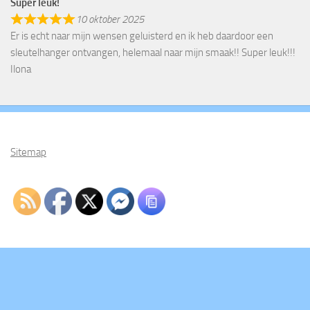
17 januari 2026
Super leuke spulletjes ontvangen
En ook helemaal naar wens gemaakt daar is goed naar geluisterd
☺️
Wij zijn er heel blij mee voor ons dochtertje ❤️
Kaylee
Geweldig🩷🩷
17 januari 2026
Een mooie sleutelhanger mogen ontvangen met de naam van mijn
dochter toevallig viel haar naam ook onder de namenactie. Super
leuk cadeautje erbij gekregen🥰🩷
Pleun
Super leuk!
10 oktober 2025
Er is echt naar mijn wensen geluisterd en ik heb daardoor een