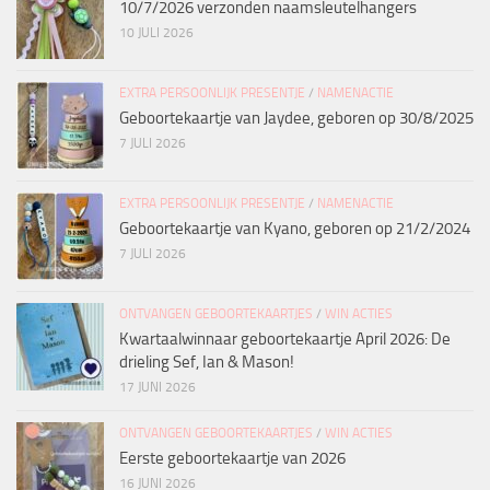
10/7/2026 verzonden naamsleutelhangers
10 JULI 2026
EXTRA PERSOONLIJK PRESENTJE
/
NAMENACTIE
Geboortekaartje van Jaydee, geboren op 30/8/2025
7 JULI 2026
EXTRA PERSOONLIJK PRESENTJE
/
NAMENACTIE
Geboortekaartje van Kyano, geboren op 21/2/2024
7 JULI 2026
ONTVANGEN GEBOORTEKAARTJES
/
WIN ACTIES
Kwartaalwinnaar geboortekaartje April 2026: De
drieling Sef, Ian & Mason!
17 JUNI 2026
ONTVANGEN GEBOORTEKAARTJES
/
WIN ACTIES
Eerste geboortekaartje van 2026
16 JUNI 2026