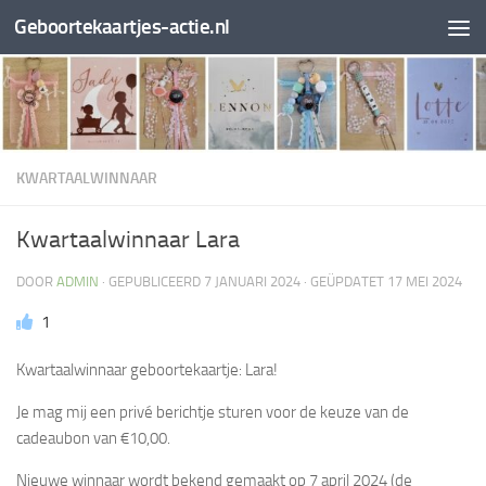
Geboortekaartjes-actie.nl
Doorgaan naar inhoud
KWARTAALWINNAAR
Kwartaalwinnaar Lara
DOOR
ADMIN
· GEPUBLICEERD
7 JANUARI 2024
· GEÜPDATET
17 MEI 2024
1
Kwartaalwinnaar geboortekaartje: Lara!
Je mag mij een privé berichtje sturen voor de keuze van de
cadeaubon van €10,00.
Nieuwe winnaar wordt bekend gemaakt op 7 april 2024 (de