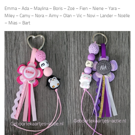
Emma – Ada – Maylina – Boris – Zoë – Fien – Niene – Yara –
Miley – Camy – Nora – Aimy – Olan – Vic – Novi – Lander – Noëlle
– Mias – Bart