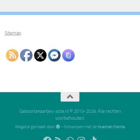
Sitemap
Geboortekaartjes-actie.nl © 2013-2026. Alle rechten
voorbehouden.
Mogelijk gemaakt door
- Ontworpen met de
Hueman thema