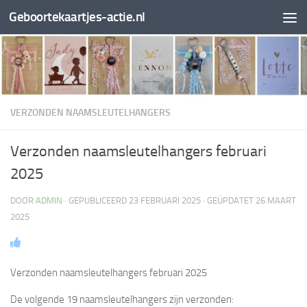
Geboortekaartjes-actie.nl
Doorgaan naar inhoud
VERZONDEN NAAMSLEUTELHANGERS
Verzonden naamsleutelhangers februari
2025
DOOR
ADMIN
· GEPUBLICEERD
23 FEBRUARI 2025
· GEÜPDATET
26 MAART
2025
Verzonden naamsleutelhangers februari 2025
De volgende 19 naamsleutelhangers zijn verzonden: