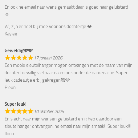
En ook helemaal naar wens gemaakt daar is goed naar geluisterd
☺️
Wij zijn er heel blij mee voor ons dochtertje ❤️
Kaylee
Geweldig🩷🩷
17 januari 2026
Een mooie sleutelhanger mogen ontvangen met de naam van mijn
dochter toevallig viel haar naam ook onder de namenactie. Super
leuk cadeautje erbij gekregen🥰🩷
Pleun
Super leuk!
10 oktober 2025
Er is echt naar mijn wensen geluisterd en ik heb daardoor een
sleutelhanger ontvangen, helemaal naar mijn smaak!! Super leuk!!!
Ilona