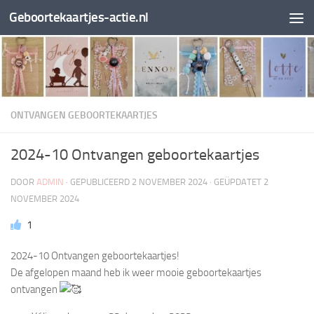
Geboortekaartjes-actie.nl
Doorgaan naar inhoud
ONTVANGEN GEBOORTEKAARTJES
2024-10 Ontvangen geboortekaartjes
DOOR
ADMIN
· GEPUBLICEERD
2 NOVEMBER 2024
· GEÜPDATET
2
NOVEMBER 2024
1
2024-10 Ontvangen geboortekaartjes!
De afgelopen maand heb ik weer mooie geboortekaartjes
ontvangen