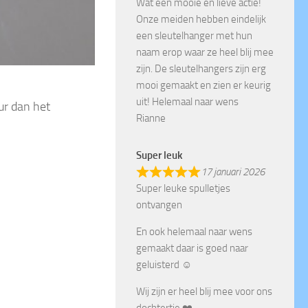
Wat een mooie en lieve actie!
Onze meiden hebben eindelijk
een sleutelhanger met hun
naam erop waar ze heel blij mee
zijn. De sleutelhangers zijn erg
mooi gemaakt en zien er keurig
uit! Helemaal naar wens
ur dan het
Rianne
Super leuk
17 januari 2026
Super leuke spulletjes
ontvangen
En ook helemaal naar wens
gemaakt daar is goed naar
geluisterd ☺️
Wij zijn er heel blij mee voor ons