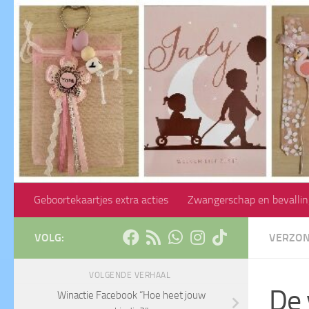
Doorgaan naar inhoud
Geboortekaartjes extra acties
Zwangerschap en bevallin
VOLG:
VERZON
VOLGENDE VERHAAL
De 
Winactie Facebook “Hoe heet jouw