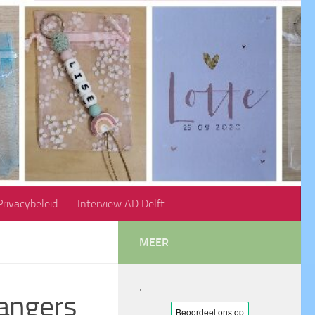
Privacybeleid
Interview AD Delft
MEER
'
angers