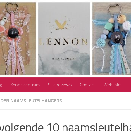
g
Kenniscentrum
Site reviews
Contact
Weblinks
DEN NAAMSLEUTELHANGERS
volgende 10 naamsleutelh