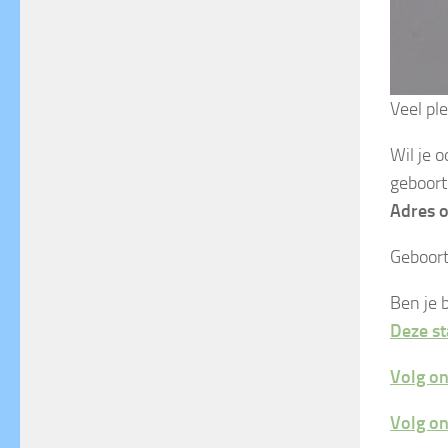
Veel
pl
Wil je 
geboort
Adres o
Geboort
Ben je 
Deze st
Volg on
Volg o