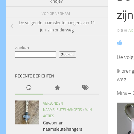
kindje?”
zij
VORIGE VERHAAL
De volgende naamsleutelhangers van 11
juni zijn onderweg
DOOR
AD
Zoeken
Zoeken
De volg
Ik bren
RECENTE BERICHTEN
weg.
Mira – 
VERZONDEN
NAAMSLEUTELHANGERS
/
WIN
ACTIES
Gewonnen
naamsleutelhangers